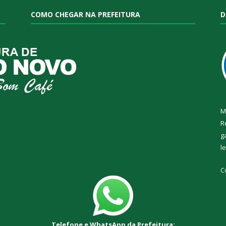
COMO CHEGAR NA PREFEITURA
D
M
R
g
l
C
Telefone e WhatsApp da Prefeitura: