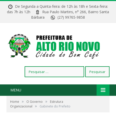
De Segunda a Quinta-feira: de 12h às 18h e Sexta-feira:
das 7h às 12h
Rua Paulo Martins, n° 266, Bairro Santa
Bárbara
(27) 99765-9858
Pesquisar
por:
MENU
»
»
Home
O Governo
Estrutura
»
Organizacional
Gabinete do Prefeito