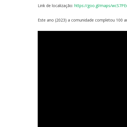
Link de localização:
https://goo.gl/maps/wcS7P
Este ano (2023) a comunidade completou 100 anos