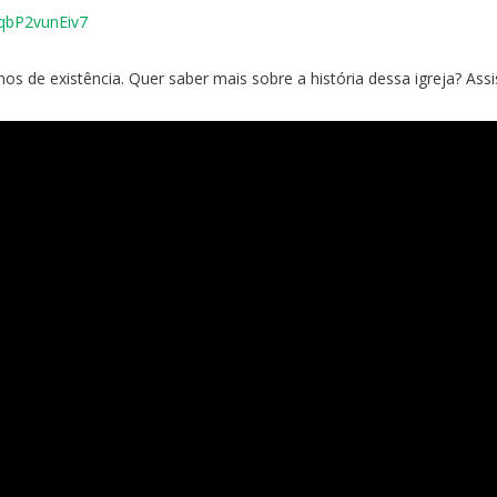
EqbP2vunEiv7
 de existência. Quer saber mais sobre a história dessa igreja? Assis