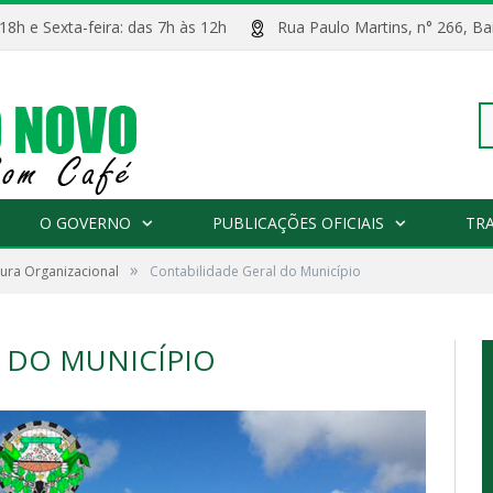
 18h e Sexta-feira: das 7h às 12h
Rua Paulo Martins, n° 266, 
Pe
O GOVERNO
PUBLICAÇÕES OFICIAIS
TR
»
tura Organizacional
Contabilidade Geral do Município
po
 DO MUNICÍPIO