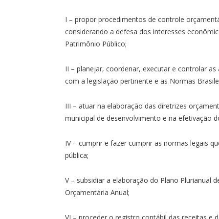
I – propor procedimentos de controle orçamentár
considerando a defesa dos interesses econômic
Patrimônio Público;
II – planejar, coordenar, executar e controlar a
com a legislação pertinente e as Normas Brasile
III – atuar na elaboração das diretrizes orçament
municipal de desenvolvimento e na efetivação d
IV – cumprir e fazer cumprir as normas legais qu
pública;
V – subsidiar a elaboração do Plano Plurianual 
Orçamentária Anual;
VI – proceder o registro contábil das receitas 