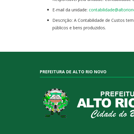
E-mail da unidade:
contabilidade@altorion
Descrição: A Contabilidade de Custos tem
públicos e bens produzidos.
PREFEITURA DE ALTO RIO NOVO