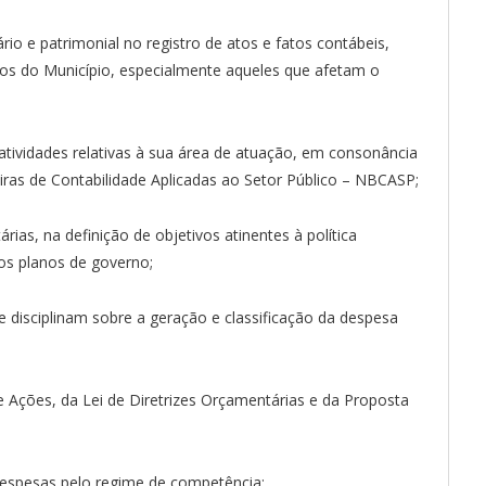
io e patrimonial no registro de atos e fatos contábeis,
os do Município, especialmente aqueles que afetam o
s atividades relativas à sua área de atuação, em consonância
iras de Contabilidade Aplicadas ao Setor Público – NBCASP;
árias, na definição de objetivos atinentes à política
os planos de governo;
e disciplinam sobre a geração e classificação da despesa
de Ações, da Lei de Diretrizes Orçamentárias e da Proposta
e despesas pelo regime de competência;