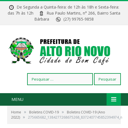
De Segunda a Quinta-feira: de 12h às 18h e Sexta-feira:
das 7h às 12h
Rua Paulo Martins, n° 266, Bairro Santa
Bárbara
(27) 99765-9858
Pesquisar
por:
MENU
»
»
Home
Boletins COVID-19
Boletins COVID-19 (Ano
»
2022)
275665682_1384277268675268_8372407745852394974_n