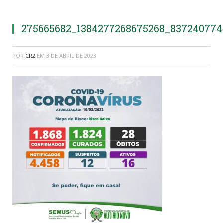
275665682_1384277268675268_83724077
POR
CR2
EM
3 DE ABRIL DE 2023