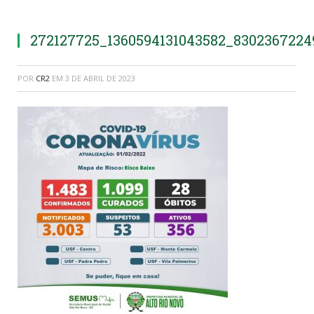
272127725_1360594131043582_8302367224
POR
CR2
EM
3 DE ABRIL DE 2023