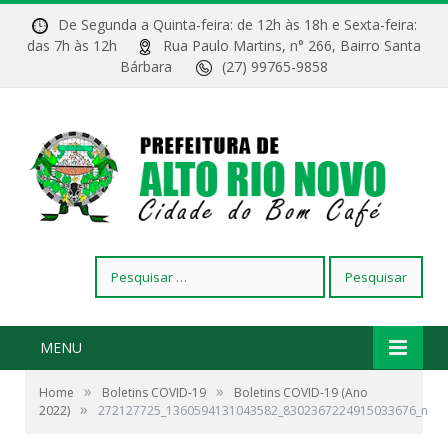
De Segunda a Quinta-feira: de 12h às 18h e Sexta-feira:
das 7h às 12h
Rua Paulo Martins, n° 266, Bairro Santa
Bárbara
(27) 99765-9858
Pesquisar
por:
MENU
»
»
Home
Boletins COVID-19
Boletins COVID-19 (Ano
»
2022)
272127725_1360594131043582_8302367224915033676_n