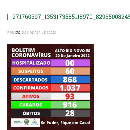
271760397_1353173585118970_8296500824
POR
CR2
EM
3 DE ABRIL DE 2023