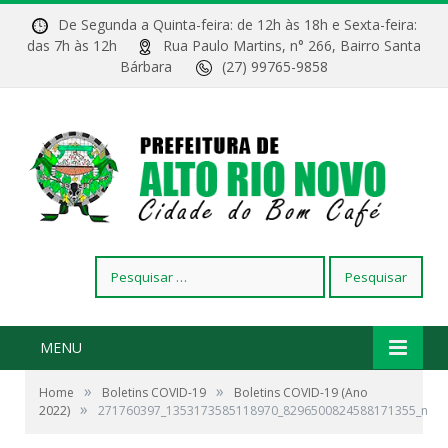
De Segunda a Quinta-feira: de 12h às 18h e Sexta-feira:
das 7h às 12h
Rua Paulo Martins, n° 266, Bairro Santa
Bárbara
(27) 99765-9858
Pesquisar
por:
MENU
»
»
Home
Boletins COVID-19
Boletins COVID-19 (Ano
»
2022)
271760397_1353173585118970_8296500824588171355_n