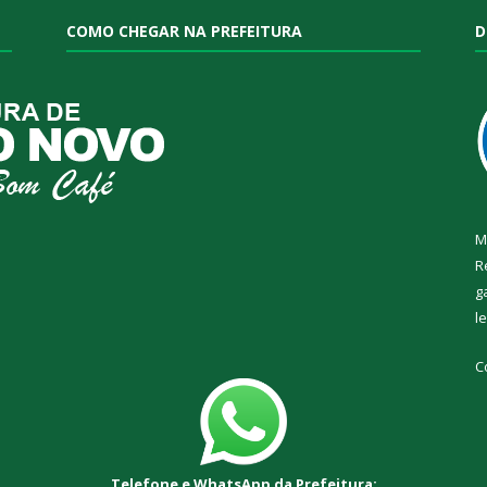
COMO CHEGAR NA PREFEITURA
D
M
R
g
l
C
Telefone e WhatsApp da Prefeitura: