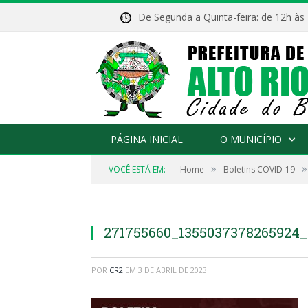
De Segunda a Quinta-feira: de 12h às
PÁGINA INICIAL
O MUNICÍPIO
»
»
VOCÊ ESTÁ EM:
Home
Boletins COVID-19
271755660_1355037378265924
POR
CR2
EM
3 DE ABRIL DE 2023