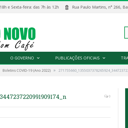
 18h e Sexta-feira: das 7h às 12h
Rua Paulo Martins, n° 266, 
Pe
O GOVERNO
PUBLICAÇÕES OFICIAIS
TR
»
Boletins COVID-19 (Ano 2022)
271755660_1355037378265924_34472372
po
_3447237220991909174_n
0