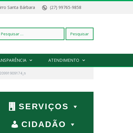
Bairro Santa Bárbara
(27) 99765-9858
squisar
ANSPARÊNCIA
ATENDIMENTO
20991909174_n
r:
SERVIÇOS
CIDADÃO