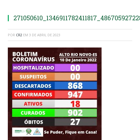
271050610_1346911782411817_4867059272
POR
CR2
EM
3 DE ABRIL DE 2023