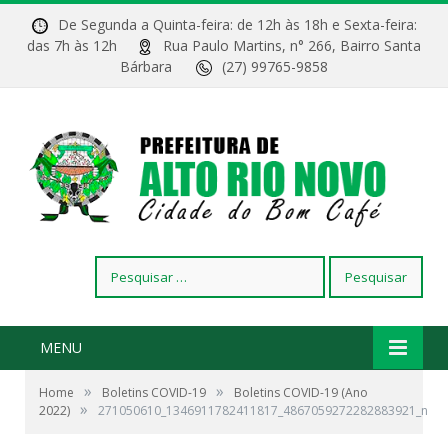
De Segunda a Quinta-feira: de 12h às 18h e Sexta-feira:
das 7h às 12h
Rua Paulo Martins, n° 266, Bairro Santa
Bárbara
(27) 99765-9858
Pesquisar
por:
MENU
»
»
Home
Boletins COVID-19
Boletins COVID-19 (Ano
»
2022)
271050610_1346911782411817_4867059272282883921_n