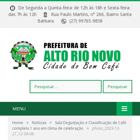
De Segunda a Quinta-feira: de 12h às 18h e Sexta-feira:
das 7h às 12h
Rua Paulo Martins, n° 266, Bairro Santa
Bárbara
(27) 99765-9858
Pesquisar
por:
MENU
»
»
Home
Notícias
Sala Degustação e Classificação de Café
»
completa 1 ano em clima de celebração
photo_2023-12-
27_12-09-09