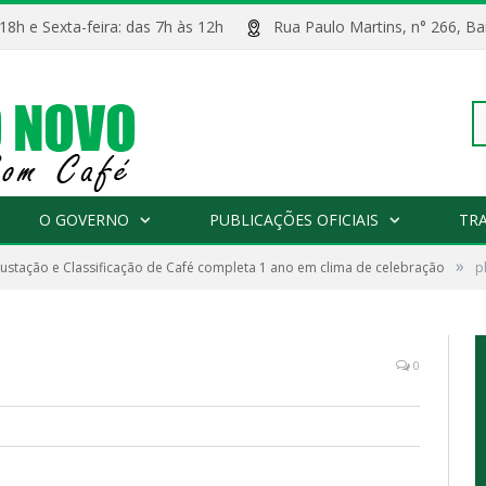
 18h e Sexta-feira: das 7h às 12h
Rua Paulo Martins, n° 266, 
Pe
O GOVERNO
PUBLICAÇÕES OFICIAIS
TR
»
ustação e Classificação de Café completa 1 ano em clima de celebração
po
p
0