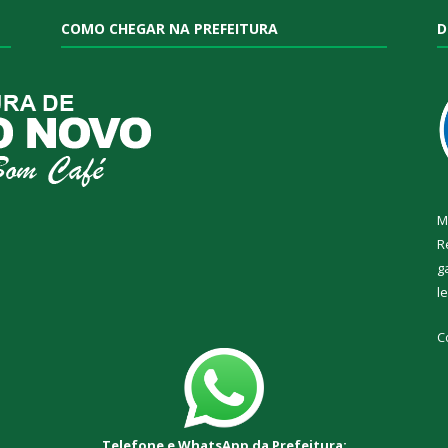
COMO CHEGAR NA PREFEITURA
D
M
R
g
l
C
Telefone e WhatsApp da Prefeitura: