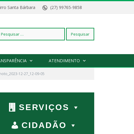
Bairro Santa Bárbara
(27) 99765-9858
squisar
ANSPARÊNCIA
ATENDIMENTO
r:
hoto_2023-12-27_12-09-05
SERVIÇOS
CIDADÃO