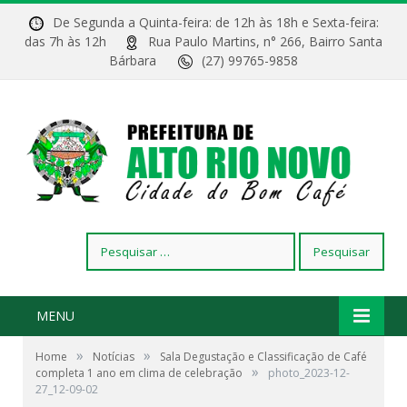
De Segunda a Quinta-feira: de 12h às 18h e Sexta-feira:
das 7h às 12h
Rua Paulo Martins, n° 266, Bairro Santa
Bárbara
(27) 99765-9858
Pesquisar
por:
MENU
»
»
Home
Notícias
Sala Degustação e Classificação de Café
»
completa 1 ano em clima de celebração
photo_2023-12-
27_12-09-02