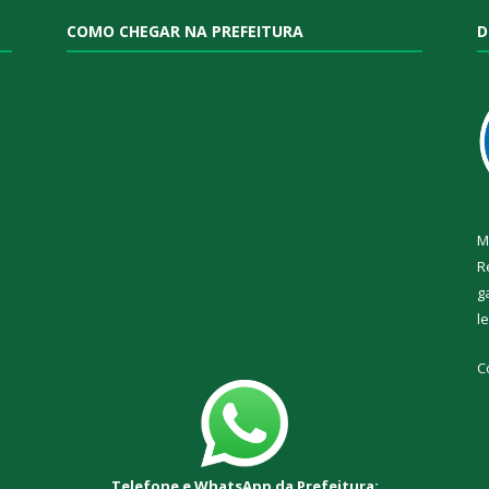
COMO CHEGAR NA PREFEITURA
D
M
R
g
l
C
Telefone e WhatsApp da Prefeitura: