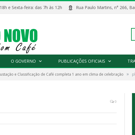
 18h e Sexta-feira: das 7h às 12h
Rua Paulo Martins, n° 266, 
Pe
O GOVERNO
PUBLICAÇÕES OFICIAIS
TR
»
ustação e Classificação de Café completa 1 ano em clima de celebração
po
p
0