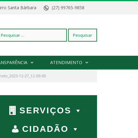
Bairro Santa Bárbara
(27) 99765-9858
squisar
ANSPARÊNCIA
ATENDIMENTO
r:
hoto_2023-12-27_12-09-00
SERVIÇOS
CIDADÃO