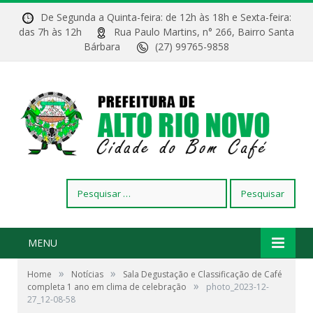
De Segunda a Quinta-feira: de 12h às 18h e Sexta-feira:
das 7h às 12h
Rua Paulo Martins, n° 266, Bairro Santa
Bárbara
(27) 99765-9858
Pesquisar
por:
MENU
»
»
Home
Notícias
Sala Degustação e Classificação de Café
»
completa 1 ano em clima de celebração
photo_2023-12-
27_12-08-58