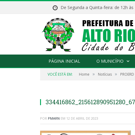
De Segunda a Quinta-feira: de 12h às
PÁGINA INICIAL
O MUNICÍPIO
»
»
VOCÊ ESTÁ EM:
Home
Notícias
PROERD
334416862_215612890951280_6
POR
PMARN
EM
12 DE ABRIL DE 2023