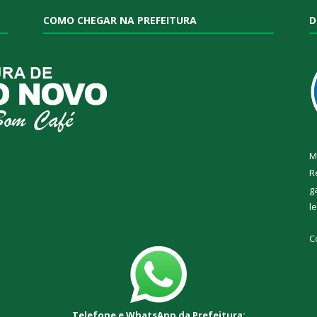
COMO CHEGAR NA PREFEITURA
D
M
R
g
l
C
Telefone e WhatsApp da Prefeitura: