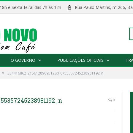
 18h e Sexta-feira: das 7h às 12h
Rua Paulo Martins, n° 266, 
Pe
O GOVERNO
PUBLICAÇÕES OFICIAIS
TR
»
334416862_215612890951280_6755357245238981192_n
po
755357245238981192_n
0