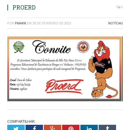
PROERD
0
POR
PMARN
EM
28 DE FEVEREIRO DE 2023
NOTÍCIAS
COMPARTILHAR:
Twitter
Facebook
Google+
Pinterest
LinkedIn
Tumblr