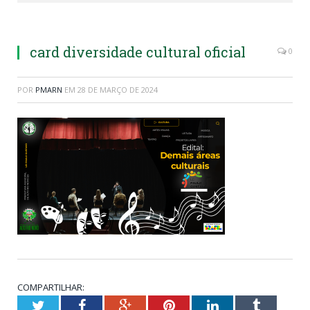
card diversidade cultural oficial
0
POR
PMARN
EM
28 DE MARÇO DE 2024
COMPARTILHAR:
Twitter
Facebook
Google+
Pinterest
LinkedIn
Tumblr