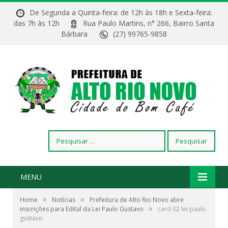
De Segunda a Quinta-feira: de 12h às 18h e Sexta-feira:
das 7h às 12h
Rua Paulo Martins, n° 266, Bairro Santa
Bárbara
(27) 99765-9858
Pesquisar
por:
MENU
»
»
Home
Notícias
Prefeitura de Alto Rio Novo abre
»
inscrições para Edital da Lei Paulo Gustavo
card 02 lei paulo
gustavo