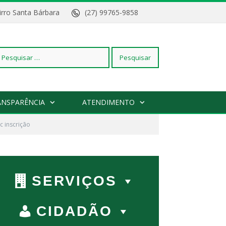
Bairro Santa Bárbara
(27) 99765-9858
squisar
ANSPARÊNCIA
ATENDIMENTO
 c inscrição
r:
SERVIÇOS
CIDADÃO