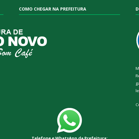
COMO CHEGAR NA PREFEITURA
D
M
R
g
l
C
Telefone e WhatsApp da Prefeitura: