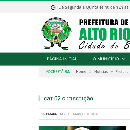
De Segunda a Quinta-feira: de 12h às
PÁGINA INICIAL
O MUNICÍPIO
»
»
VOCÊ ESTÁ EM:
Home
Notícias
Prefeitu
car 02 c inscrição
POR
PMARN
EM
28 DE MARÇO DE 2024