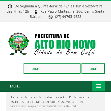
De Segunda a Quinta-feira: de 12h às 18h e Sexta-feira:
das 7h às 12h
Rua Paulo Martins, n° 266, Bairro Santa
Bárbara
(27) 99765-9858
Pesquisar
por:
MENU
»
»
Home
Notícias
Prefeitura de Alto Rio Novo abre
»
inscrições para Edital da Lei Paulo Gustavo
anexo-I-
categorias-de-apoio-diversidade-cultural-2024