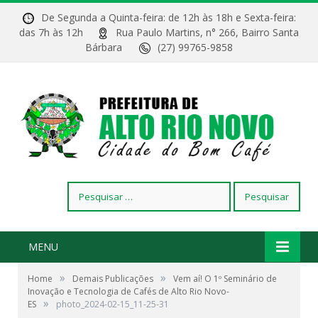
De Segunda a Quinta-feira: de 12h às 18h e Sexta-feira:
das 7h às 12h
Rua Paulo Martins, n° 266, Bairro Santa
Bárbara
(27) 99765-9858
Pesquisar
por:
MENU
»
»
Home
Demais Publicações
Vem aí! O 1º Seminário de
Inovação e Tecnologia de Cafés de Alto Rio Novo-
»
ES
photo_2024-02-15_11-25-31