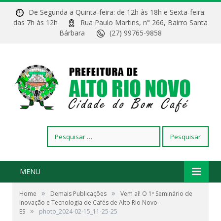
De Segunda a Quinta-feira: de 12h às 18h e Sexta-feira:
das 7h às 12h
Rua Paulo Martins, n° 266, Bairro Santa
Bárbara
(27) 99765-9858
Pesquisar
por:
MENU
»
»
Home
Demais Publicações
Vem aí! O 1º Seminário de
Inovação e Tecnologia de Cafés de Alto Rio Novo-
»
ES
photo_2024-02-15_11-25-25