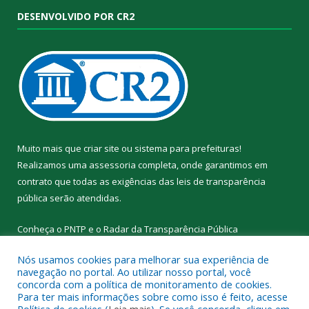
DESENVOLVIDO POR CR2
Muito mais que
criar site
ou
sistema para prefeituras
!
Realizamos uma
assessoria
completa, onde garantimos em
contrato que todas as exigências das
leis de transparência
pública
serão atendidas.
Conheça o
PNTP
e o
Radar da Transparência Pública
Nós usamos cookies para melhorar sua experiência de
navegação no portal. Ao utilizar nosso portal, você
concorda com a política de monitoramento de cookies.
Para ter mais informações sobre como isso é feito, acesse
Todos os direitos reservados a Prefeitura Municipal de Alto Rio