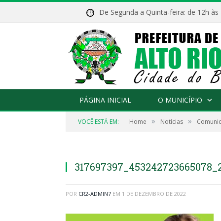
De Segunda a Quinta-feira: de 12h às
PÁGINA INICIAL
O MUNICÍPIO
»
»
VOCÊ ESTÁ EM:
Home
Notícias
Comunic
317697397_453242723665078_
POR
CR2-ADMIN7
EM
1 DE DEZEMBRO DE 2022