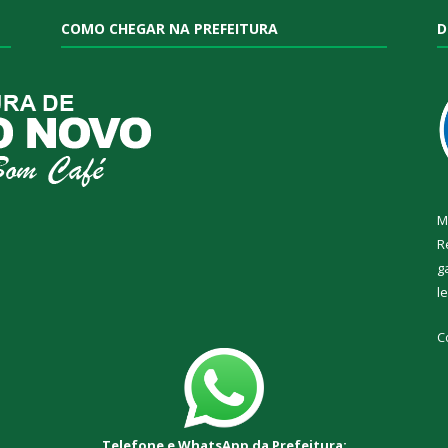
COMO CHEGAR NA PREFEITURA
D
M
R
g
l
C
Telefone e WhatsApp da Prefeitura: