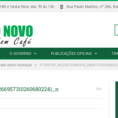
 18h e Sexta-feira: das 7h às 12h
Rua Paulo Martins, n° 266, 
Pe
O GOVERNO
PUBLICAÇÕES OFICIAIS
TR
»
ado sobre Vacinação
317697397_453242723665078_26695731026068022
po
2669573102606802241_n
0