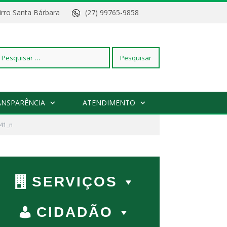
Bairro Santa Bárbara
(27) 99765-9858
squisar
ANSPARÊNCIA
ATENDIMENTO
41_n
r:
SERVIÇOS
CIDADÃO