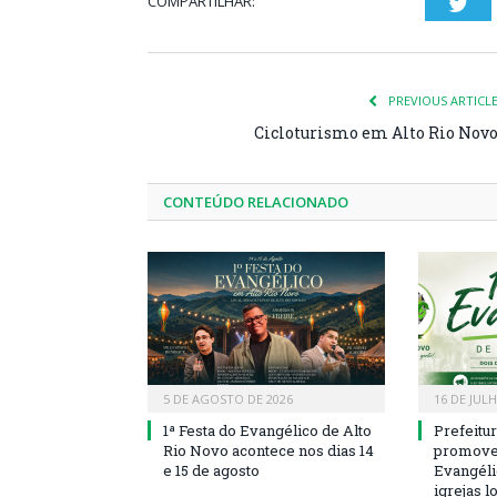
COMPARTILHAR:
Twi
PREVIOUS ARTICL
Cicloturismo em Alto Rio Nov
CONTEÚDO RELACIONADO
5 DE AGOSTO DE 2026
16 DE JUL
1ª Festa do Evangélico de Alto
Prefeitu
Rio Novo acontece nos dias 14
promove 
e 15 de agosto
Evangéli
igrejas l