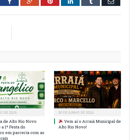
tter
Facebook
Google+
Pinterest
LinkedIn
Tumblr
Email
E
o
HO DE 2026
30 DE JUNHO DE 2026
ra de Alto Rio Novo
Vem aí o Arraiá Municipal de
a 1ª Festa do
Alto Rio Novo!
co em parceria com as
ocais