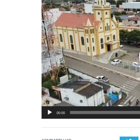
de
vídeo
00:00