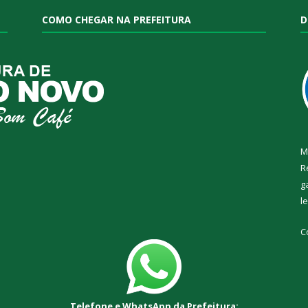
COMO CHEGAR NA PREFEITURA
D
M
R
g
l
C
Telefone e WhatsApp da Prefeitura: