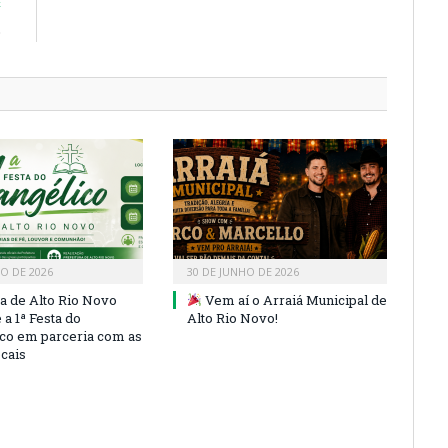
E
o
HO DE 2026
30 DE JUNHO DE 2026
ra de Alto Rio Novo
Vem aí o Arraiá Municipal de
a 1ª Festa do
Alto Rio Novo!
co em parceria com as
ocais