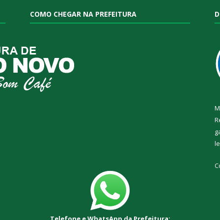
COMO CHEGAR NA PREFEITURA
D
M
R
g
l
C
Telefone e WhatsApp da Prefeitura: