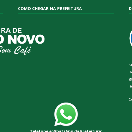
COMO CHEGAR NA PREFEITURA
D
M
R
g
l
C
Telefone e WhatsApp da Prefeitura: