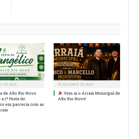
E
o
HO DE 2026
30 DE JUNHO DE 2026
ra de Alto Rio Novo
Vem aí o Arraiá Municipal de
a 1ª Festa do
Alto Rio Novo!
co em parceria com as
ocais