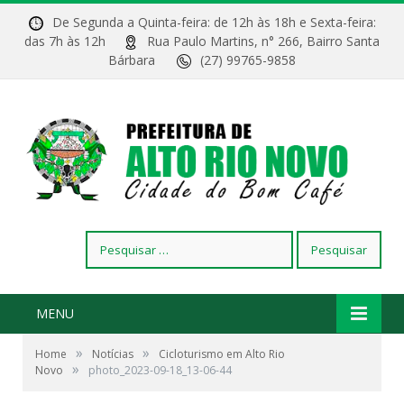
De Segunda a Quinta-feira: de 12h às 18h e Sexta-feira:
das 7h às 12h
Rua Paulo Martins, n° 266, Bairro Santa
Bárbara
(27) 99765-9858
Pesquisar
por:
MENU
»
»
Home
Notícias
Cicloturismo em Alto Rio
»
Novo
photo_2023-09-18_13-06-44