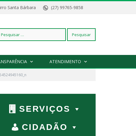
Bairro Santa Bárbara
(27) 99765-9858
squisar
ANSPARÊNCIA
ATENDIMENTO
54524945160_n
r:
SERVIÇOS
CIDADÃO