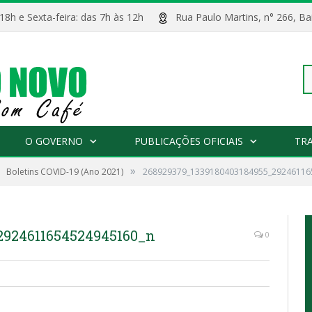
 18h e Sexta-feira: das 7h às 12h
Rua Paulo Martins, n° 266, 
Pe
O GOVERNO
PUBLICAÇÕES OFICIAIS
TR
»
Boletins COVID-19 (Ano 2021)
268929379_1339180403184955_29246116
po
2924611654524945160_n
0