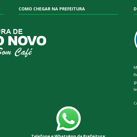
COMO CHEGAR NA PREFEITURA
D
M
R
g
l
C
Telefone e WhatsApp da Prefeitura: