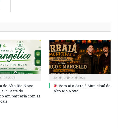
E
)
HO DE 2026
30 DE JUNHO DE 2026
ra de Alto Rio Novo
Vem aí o Arraiá Municipal de
a 1ª Festa do
Alto Rio Novo!
co em parceria com as
ocais