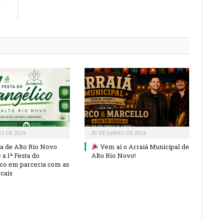
E
)
HO DE 2026
30 DE JUNHO DE 2026
ra de Alto Rio Novo
Vem aí o Arraiá Municipal de
a 1ª Festa do
Alto Rio Novo!
co em parceria com as
ocais