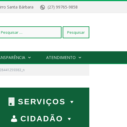
Bairro Santa Bárbara
(27) 99765-9858
squisar
ANSPARÊNCIA
ATENDIMENTO
28441259383_n
r:
SERVIÇOS
CIDADÃO