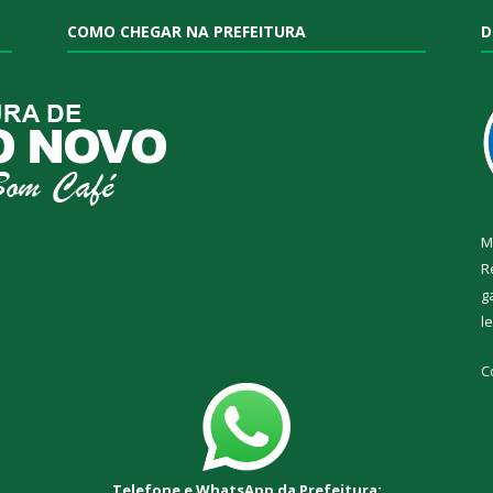
COMO CHEGAR NA PREFEITURA
D
M
R
g
l
C
Telefone e WhatsApp da Prefeitura: