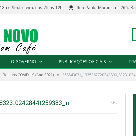
 18h e Sexta-feira: das 7h às 12h
Rua Paulo Martins, n° 266, 
Pe
O GOVERNO
PUBLICAÇÕES OFICIAIS
TR
»
Boletins COVID-19 (Ano 2021)
268843031_1335267720242890_83231024
po
8323102428441259383_n
0