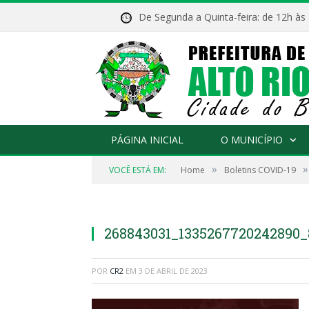
De Segunda a Quinta-feira: de 12h às
PÁGINA INICIAL
O MUNICÍPIO
»
»
VOCÊ ESTÁ EM:
Home
Boletins COVID-19
268843031_1335267720242890_
POR
CR2
EM
3 DE ABRIL DE 2023