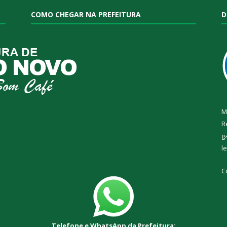
COMO CHEGAR NA PREFEITURA
D
M
R
g
l
C
Telefone e WhatsApp da Prefeitura: