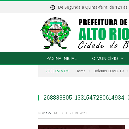
De Segunda a Quinta-feira: de 12h às
PÁGINA INICIAL
O MUNICÍPIO
»
»
VOCÊ ESTÁ EM:
Home
Boletins COVID-19
268833805_1331547280614934_
POR
CR2
EM
3 DE ABRIL DE 2023