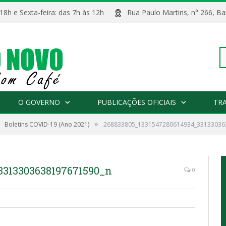
 18h e Sexta-feira: das 7h às 12h
Rua Paulo Martins, n° 266, 
Pe
O GOVERNO
PUBLICAÇÕES OFICIAIS
TR
»
Boletins COVID-19 (Ano 2021)
268833805_1331547280614934_33133036
po
3313303638197671590_n
0