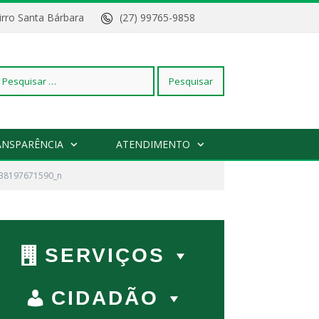
Bairro Santa Bárbara
(27) 99765-9858
squisar
ANSPARÊNCIA
ATENDIMENTO
38197671590_n
r:
SERVIÇOS
CIDADÃO