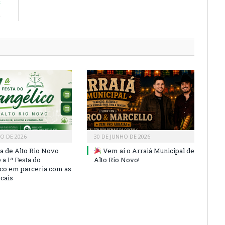
E
)
HO DE 2026
30 DE JUNHO DE 2026
ra de Alto Rio Novo
Vem aí o Arraiá Municipal de
a 1ª Festa do
Alto Rio Novo!
co em parceria com as
ocais