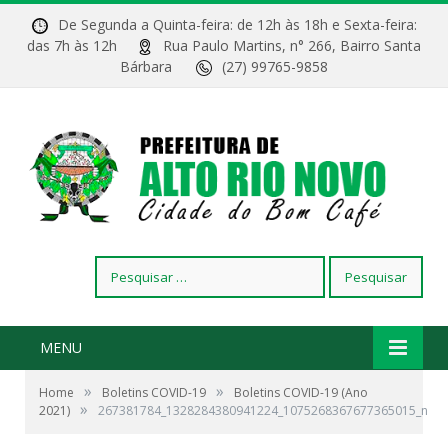
De Segunda a Quinta-feira: de 12h às 18h e Sexta-feira:
das 7h às 12h
Rua Paulo Martins, n° 266, Bairro Santa
Bárbara
(27) 99765-9858
Pesquisar
por:
MENU
»
»
Home
Boletins COVID-19
Boletins COVID-19 (Ano
»
2021)
267381784_1328284380941224_1075268367677365015_n