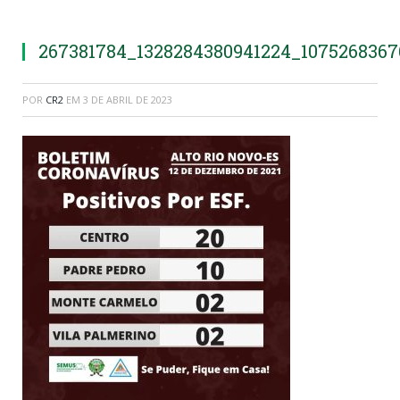
267381784_1328284380941224_107526836
POR
CR2
EM
3 DE ABRIL DE 2023