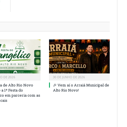
E
)
HO DE 2026
30 DE JUNHO DE 2026
ra de Alto Rio Novo
🎉 Vem aí o Arraiá Municipal de
a 1ª Festa do
Alto Rio Novo!
co em parceria com as
ocais