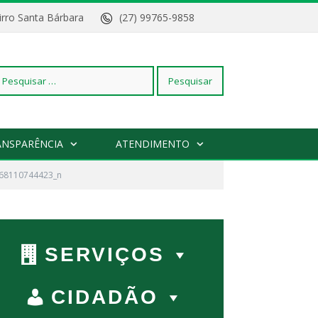
Bairro Santa Bárbara
(27) 99765-9858
squisar
ANSPARÊNCIA
ATENDIMENTO
68110744423_n
r:
SERVIÇOS
CIDADÃO