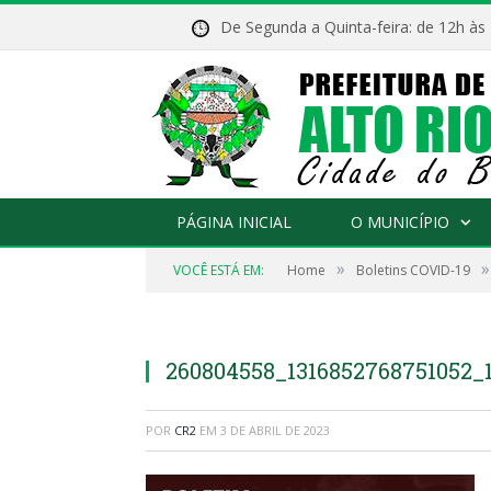
De Segunda a Quinta-feira: de 12h às
PÁGINA INICIAL
O MUNICÍPIO
»
»
VOCÊ ESTÁ EM:
Home
Boletins COVID-19
260804558_1316852768751052_
POR
CR2
EM
3 DE ABRIL DE 2023