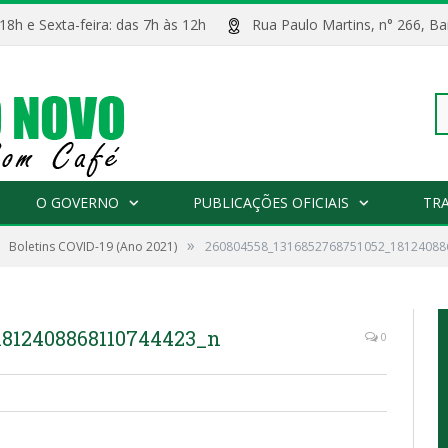
 18h e Sexta-feira: das 7h às 12h
Rua Paulo Martins, n° 266, 
Pe
O GOVERNO
PUBLICAÇÕES OFICIAIS
TR
»
Boletins COVID-19 (Ano 2021)
260804558_1316852768751052_18124088
po
1812408868110744423_n
0