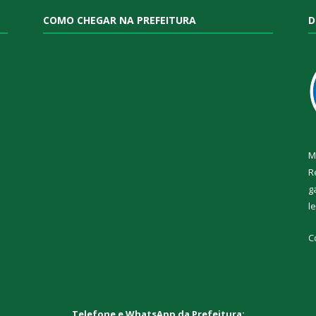
COMO CHEGAR NA PREFEITURA
D
M
R
g
l
C
Telefone e WhatsApp da Prefeitura: