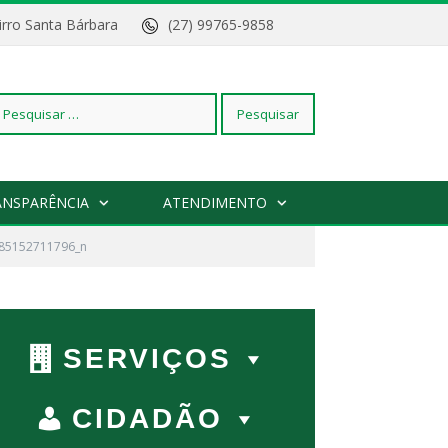
Bairro Santa Bárbara
(27) 99765-9858
squisar
ANSPARÊNCIA
ATENDIMENTO
85152711796_n
r:
SERVIÇOS
CIDADÃO