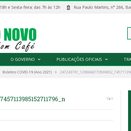
 18h e Sexta-feira: das 7h às 12h
Rua Paulo Martins, n° 266, 
Pe
O GOVERNO
PUBLICAÇÕES OFICIAIS
TR
»
Boletins COVID-19 (Ano 2021)
247243761_1298666770569652_74571139
po
7457113985152711796_n
0