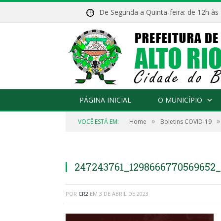
De Segunda a Quinta-feira: de 12h às
PÁGINA INICIAL
O MUNICÍPIO
»
»
VOCÊ ESTÁ EM:
Home
Boletins COVID-19
247243761_1298666770569652_
POR
CR2
EM
3 DE ABRIL DE 2023