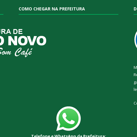
COMO CHEGAR NA PREFEITURA
D
M
R
g
l
C
Telefone e WhatsApp da Prefeitura: