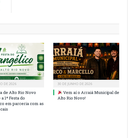
E
)
HO DE 2026
30 DE JUNHO DE 2026
ra de Alto Rio Novo
Vem aí o Arraiá Municipal de
a 1ª Festa do
Alto Rio Novo!
co em parceria com as
ocais