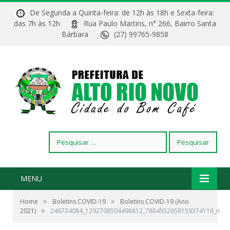
De Segunda a Quinta-feira: de 12h às 18h e Sexta-feira:
das 7h às 12h
Rua Paulo Martins, n° 266, Bairro Santa
Bárbara
(27) 99765-9858
Pesquisar
por:
MENU
»
»
Home
Boletins COVID-19
Boletins COVID-19 (Ano
»
2021)
246734084_1292708504498812_7884552658159374118_n