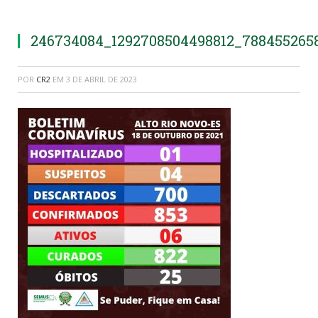
246734084_1292708504498812_788455265
POR
CR2
EM
3 DE ABRIL DE 2023