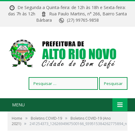
De Segunda a Quinta-feira: de 12h às 18h e Sexta-feira:
das 7h às 12h
Rua Paulo Martins, n° 266, Bairro Santa
Bárbara
(27) 99765-9858
Pesquisar
por:
MENU
»
»
Home
Boletins COVID-19
Boletins COVID-19 (Ano
»
2021)
241254373_1262694967500166_939515384262775894_n