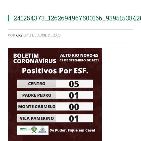
241254373_1262694967500166_939515384
POR
CR2
EM
3 DE ABRIL DE 2023