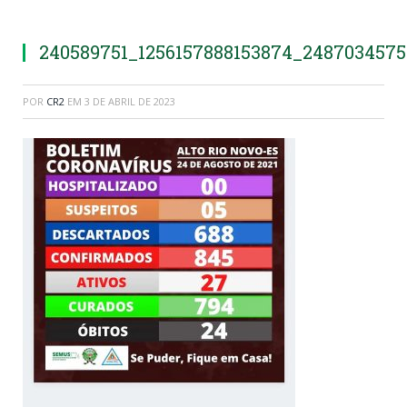
240589751_1256157888153874_248703457
POR
CR2
EM
3 DE ABRIL DE 2023