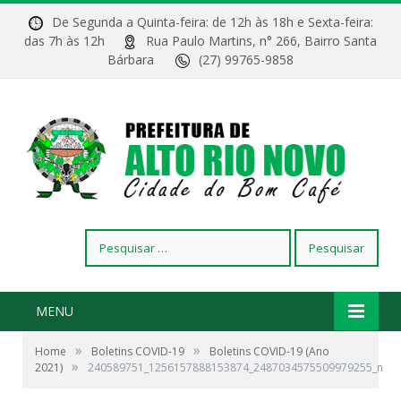
De Segunda a Quinta-feira: de 12h às 18h e Sexta-feira:
das 7h às 12h
Rua Paulo Martins, n° 266, Bairro Santa
Bárbara
(27) 99765-9858
Pesquisar
por:
MENU
»
»
Home
Boletins COVID-19
Boletins COVID-19 (Ano
»
2021)
240589751_1256157888153874_2487034575509979255_n