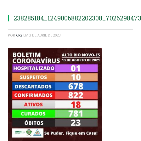
238285184_1249006882202308_702629847
POR
CR2
EM
3 DE ABRIL DE 2023