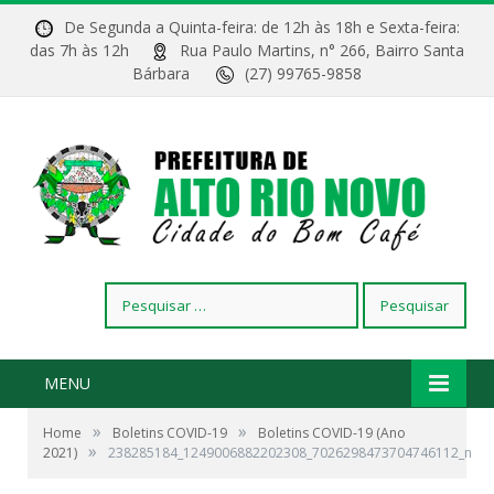
De Segunda a Quinta-feira: de 12h às 18h e Sexta-feira:
das 7h às 12h
Rua Paulo Martins, n° 266, Bairro Santa
Bárbara
(27) 99765-9858
Pesquisar
por:
MENU
»
»
Home
Boletins COVID-19
Boletins COVID-19 (Ano
»
2021)
238285184_1249006882202308_7026298473704746112_n