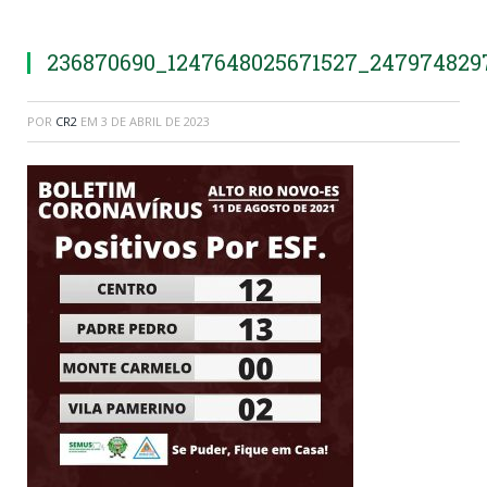
236870690_1247648025671527_24797482
POR
CR2
EM
3 DE ABRIL DE 2023