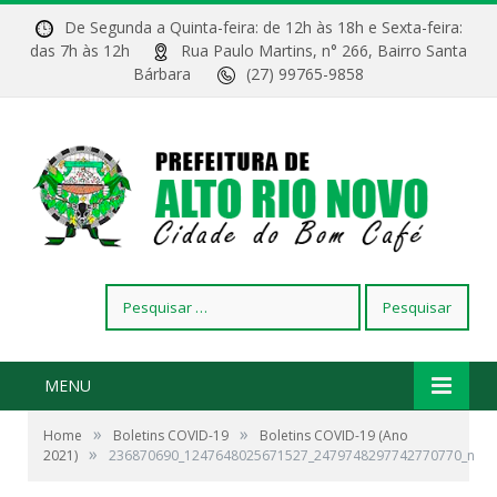
De Segunda a Quinta-feira: de 12h às 18h e Sexta-feira:
das 7h às 12h
Rua Paulo Martins, n° 266, Bairro Santa
Bárbara
(27) 99765-9858
Pesquisar
por:
MENU
»
»
Home
Boletins COVID-19
Boletins COVID-19 (Ano
»
2021)
236870690_1247648025671527_2479748297742770770_n