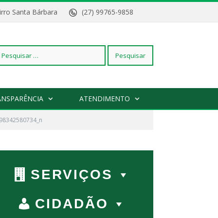
Bairro Santa Bárbara
(27) 99765-9858
squisar
ANSPARÊNCIA
ATENDIMENTO
98342580734_n
r:
SERVIÇOS
CIDADÃO