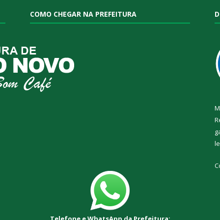
COMO CHEGAR NA PREFEITURA
D
M
R
g
l
C
Telefone e WhatsApp da Prefeitura: