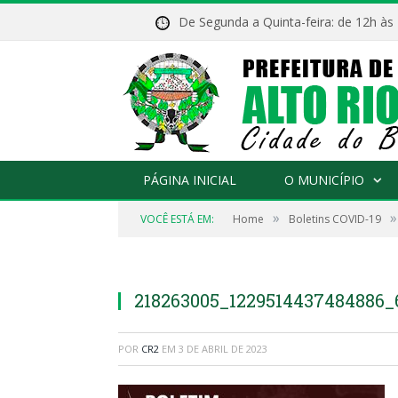
De Segunda a Quinta-feira: de 12h às
PÁGINA INICIAL
O MUNICÍPIO
»
»
VOCÊ ESTÁ EM:
Home
Boletins COVID-19
218263005_1229514437484886_
POR
CR2
EM
3 DE ABRIL DE 2023