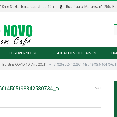
 18h e Sexta-feira: das 7h às 12h
Rua Paulo Martins, n° 266, 
Pe
O GOVERNO
PUBLICAÇÕES OFICIAIS
TR
»
Boletins COVID-19 (Ano 2021)
218263005_1229514437484886_66145651
po
6614565198342580734_n
0