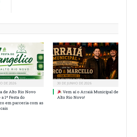
E
)
HO DE 2026
30 DE JUNHO DE 2026
ra de Alto Rio Novo
Vem aí o Arraiá Municipal de
a 1ª Festa do
Alto Rio Novo!
co em parceria com as
ocais