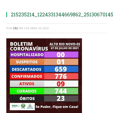
215235214_1224331344669862_2513067014
POR
CR2
EM
3 DE ABRIL DE 2023