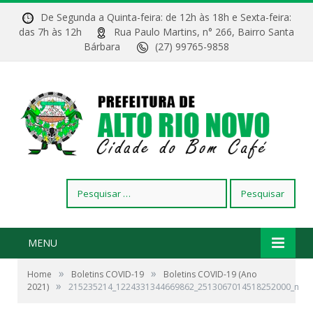
De Segunda a Quinta-feira: de 12h às 18h e Sexta-feira:
das 7h às 12h
Rua Paulo Martins, n° 266, Bairro Santa
Bárbara
(27) 99765-9858
Pesquisar
por:
MENU
»
»
Home
Boletins COVID-19
Boletins COVID-19 (Ano
»
2021)
215235214_1224331344669862_2513067014518252000_n