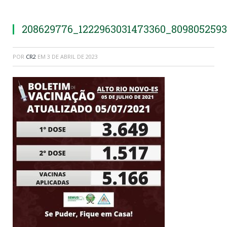
208629776_1222963031473360_809805259
POR
CR2
EM
3 DE ABRIL DE 2023