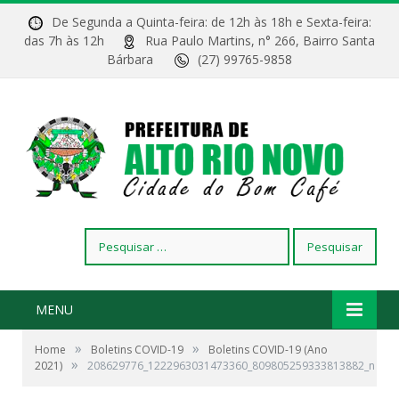
De Segunda a Quinta-feira: de 12h às 18h e Sexta-feira:
das 7h às 12h
Rua Paulo Martins, n° 266, Bairro Santa
Bárbara
(27) 99765-9858
Pesquisar
por:
MENU
»
»
Home
Boletins COVID-19
Boletins COVID-19 (Ano
»
2021)
208629776_1222963031473360_809805259333813882_n