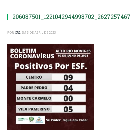
206087501_1221042944998702_262725746
POR
CR2
EM
3 DE ABRIL DE 2023