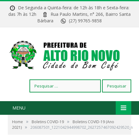
De Segunda a Quinta-feira: de 12h às 18h e Sexta-feira:
das 7h às 12h
Rua Paulo Martins, n° 266, Bairro Santa
Bárbara
(27) 99765-9858
Pesquisar
por:
MENU
»
»
Home
Boletins COVID-19
Boletins COVID-19 (Ano
»
2021)
206087501_1221042944998702_2627257467092429520_n