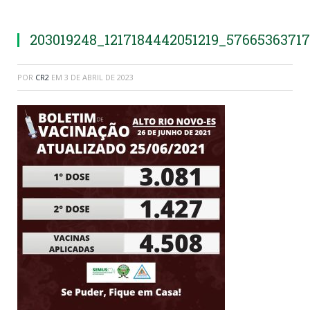
203019248_1217184442051219_5766536371
POR
CR2
EM
3 DE ABRIL DE 2023