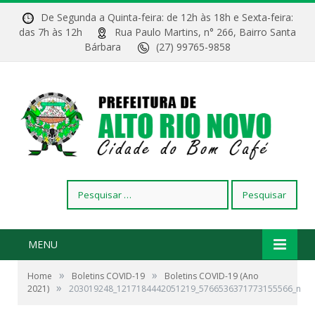
De Segunda a Quinta-feira: de 12h às 18h e Sexta-feira:
das 7h às 12h
Rua Paulo Martins, n° 266, Bairro Santa
Bárbara
(27) 99765-9858
Pesquisar
por:
MENU
»
»
Home
Boletins COVID-19
Boletins COVID-19 (Ano
»
2021)
203019248_1217184442051219_5766536371773155566_n