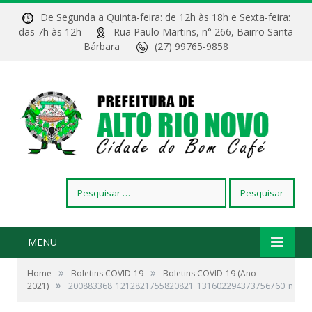
De Segunda a Quinta-feira: de 12h às 18h e Sexta-feira:
das 7h às 12h
Rua Paulo Martins, n° 266, Bairro Santa
Bárbara
(27) 99765-9858
Pesquisar
por:
MENU
»
»
Home
Boletins COVID-19
Boletins COVID-19 (Ano
»
2021)
200883368_1212821755820821_131602294373756760_n