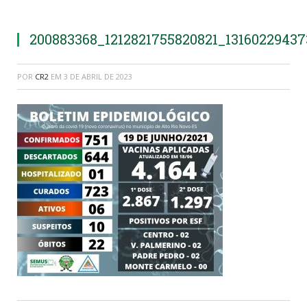
200883368_1212821755820821_1316022943
POR
CR2
EM
3 DE ABRIL DE 2023