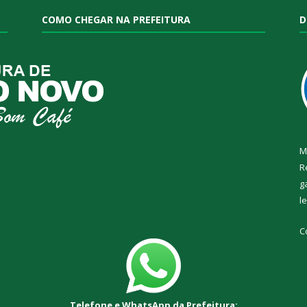
COMO CHEGAR NA PREFEITURA
D
M
R
g
l
C
Telefone e WhatsApp da Prefeitura: