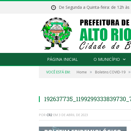
De Segunda a Quinta-feira: de 12h às
PÁGINA INICIAL
O MUNICÍPIO
»
»
VOCÊ ESTÁ EM:
Home
Boletins COVID-19
192637735_1199299333839730_
POR
CR2
EM
3 DE ABRIL DE 2023