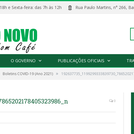
 18h e Sexta-feira: das 7h às 12h
Rua Paulo Martins, n° 266, 
Pe
O GOVERNO
PUBLICAÇÕES OFICIAIS
TR
»
Boletins COVID-19 (Ano 2021)
192637735_1199299333839730_78652021
po
7865202178405323986_n
0