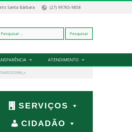
Bairro Santa Bárbara
(27) 99765-9858
squisar
ANSPARÊNCIA
ATENDIMENTO
78405323986_n
r:
SERVIÇOS
CIDADÃO