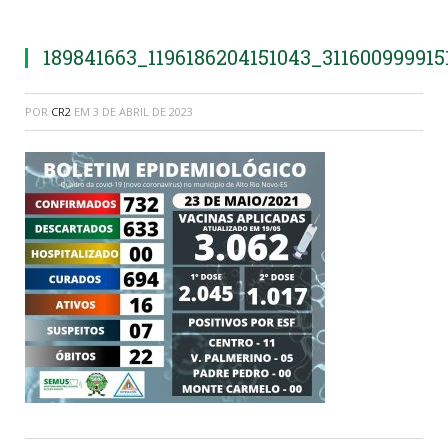
189841663_1196186204151043_31160099991
POR
CR2
EM
3 DE ABRIL DE 2023