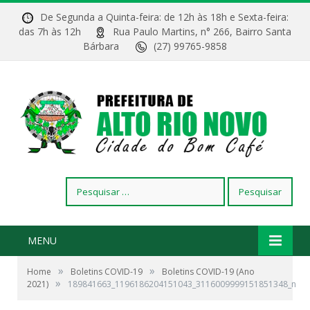
De Segunda a Quinta-feira: de 12h às 18h e Sexta-feira:
das 7h às 12h
Rua Paulo Martins, n° 266, Bairro Santa
Bárbara
(27) 99765-9858
Pesquisar
por:
MENU
»
»
Home
Boletins COVID-19
Boletins COVID-19 (Ano
»
2021)
189841663_1196186204151043_3116009999151851348_n