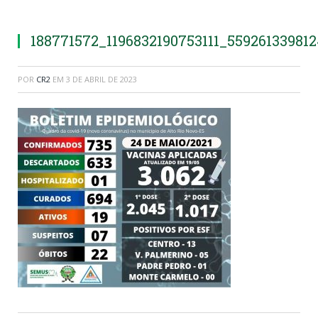
188771572_1196832190753111_55926133981
POR
CR2
EM
3 DE ABRIL DE 2023