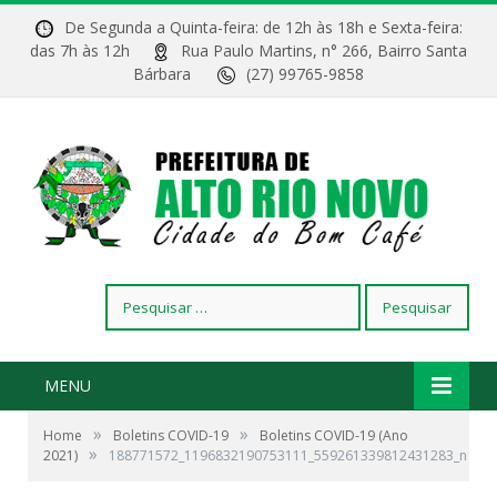
De Segunda a Quinta-feira: de 12h às 18h e Sexta-feira:
das 7h às 12h
Rua Paulo Martins, n° 266, Bairro Santa
Bárbara
(27) 99765-9858
Pesquisar
por:
MENU
»
»
Home
Boletins COVID-19
Boletins COVID-19 (Ano
»
2021)
188771572_1196832190753111_559261339812431283_n