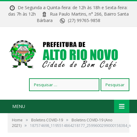
De Segunda a Quinta-feira: de 12h às 18h e Sexta-feira:
das 7h às 12h
Rua Paulo Martins, n° 266, Bairro Santa
Bárbara
(27) 99765-9858
Pesquisar
por:
MENU
»
»
Home
Boletins COVID-19
Boletins COVID-19 (Ano
»
2021)
187574698_1195514864218177_2599600299000158384_n