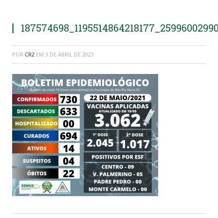
187574698_1195514864218177_2599600299
POR
CR2
EM
3 DE ABRIL DE 2023