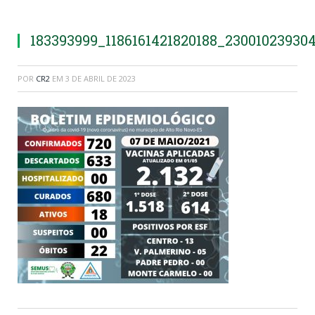
183393999_1186161421820188_23001023930
POR
CR2
EM
3 DE ABRIL DE 2023