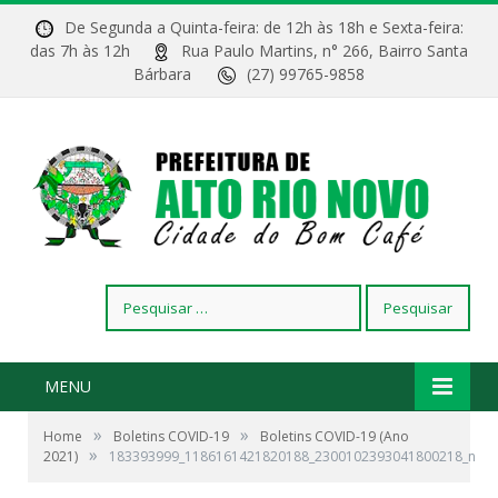
De Segunda a Quinta-feira: de 12h às 18h e Sexta-feira:
das 7h às 12h
Rua Paulo Martins, n° 266, Bairro Santa
Bárbara
(27) 99765-9858
Pesquisar
por:
MENU
»
»
Home
Boletins COVID-19
Boletins COVID-19 (Ano
»
2021)
183393999_1186161421820188_2300102393041800218_n